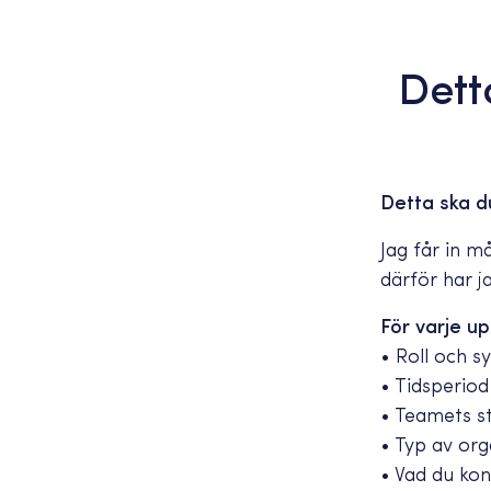
Dett
Detta ska du
Jag får in m
därför har j
För varje up
• Roll och 
• Tidsperiod
• Teamets st
• Typ av org
• Vad du ko