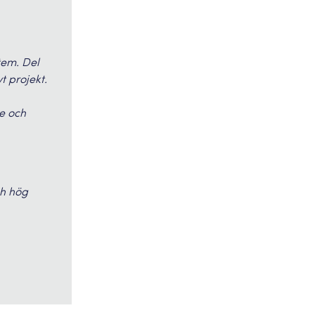
tem. Del
vt projekt.
e och
ch hög