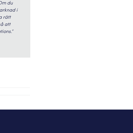
 Om du
marknad i
 rätt
å att
ions.”