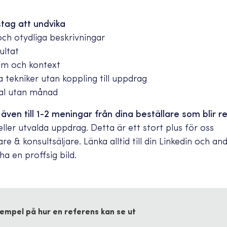
stag att undvika
och otydliga beskrivningar
ultat
am och kontext
ta tekniker utan koppling till uppdrag
tal utan månad
ven till 1-2 meningar från dina beställare som blir r
eller utvalda uppdrag. Detta är ett stort plus för oss
e & konsultsäljare. Länka alltid till din Linkedin och and
ha en proffsig bild.
empel på hur en referens kan se ut