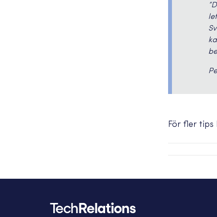
”D
le
Sv
ka
be
Pe
För fler tip