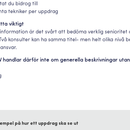
ltat du bidrog till
anta tekniker per uppdrag
tta viktigt
nformation är det svårt att bedöma verklig senioritet
Två konsulter kan ha samma titel- men helt olika nivå 
ansvar.
CV handlar därför inte om generella beskrivningar uta
g
empel på hur ett uppdrag ska se ut