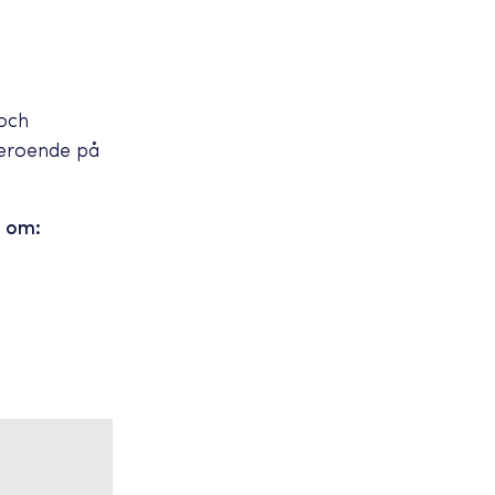
 och
beroende på
n om: