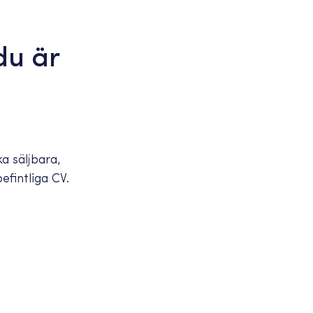
du är
a säljbara,
efintliga CV.