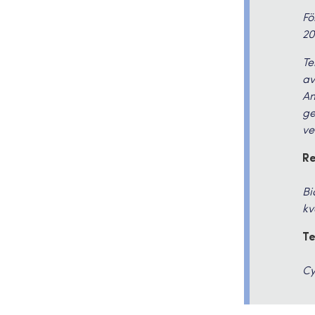
Fö
20
Te
av
An
ge
ve
Re
Bi
kv
Te
Cy