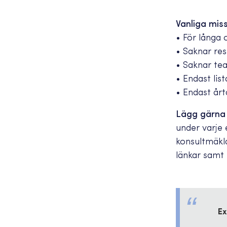
Vanliga mis
• För långa 
• Saknar res
• Saknar te
• Endast lis
• Endast år
Lägg gärna ä
under varje 
konsultmäklar
länkar samt 
Ex