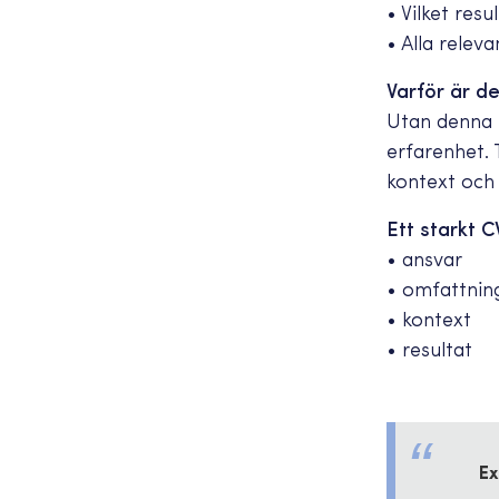
• Vilket resu
• Alla relev
Varför är de
Utan denna i
erfarenhet. 
kontext och 
Ett starkt 
• ansvar
• omfattnin
• kontext
• resultat
Ex