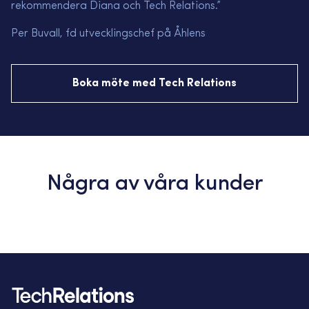
rekommendera Diana och Tech Relations.”
Pe
r Buvall, fd utvecklingschef p
å
Å
hlens
Boka möte med Tech Relations
Några av våra kunder