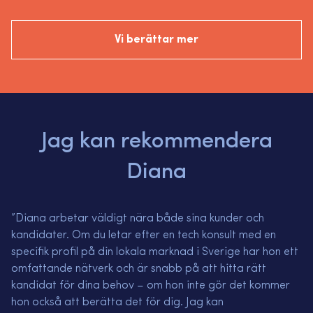
Vi berättar mer
Jag kan rekommendera
Diana
”Diana arbetar v
ä
ldigt n
ä
ra b
å
de sina kunder och
kandidater. Om du letar efter en tech konsult med en
specifik profil p
å
din lokala marknad i Sverige har hon ett
omfattande n
ä
tverk och
ä
r snabb p
å
att hitta r
ä
tt
kandidat f
ö
r dina behov
–
om hon inte g
ö
r det kommer
hon ocks
å
att ber
ä
tta det f
ö
r dig. Jag kan