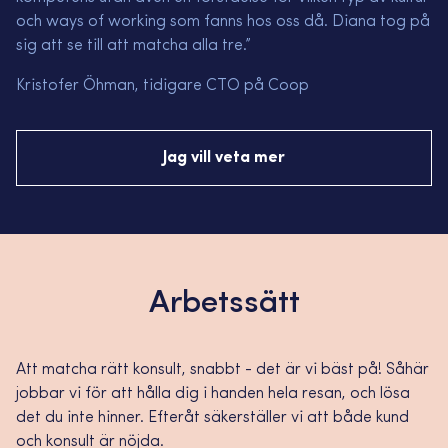
och ways of working som fanns hos oss då. Diana tog på
sig att se till att matcha alla tre.”
Kristofer Öhman, tidigare CTO på Coop
Jag vill veta mer
Arbetssätt
Att matcha rätt konsult, snabbt - det är vi bäst på! Såhär
jobbar vi för att hålla dig i handen hela resan, och lösa
det du inte hinner. Efteråt säkerställer vi att både kund
och konsult är nöjda.